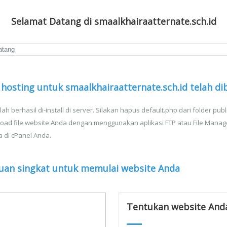
Selamat Datang di smaalkhairaatternate.sch.id
hosting untuk smaalkhairaatternate.sch.id telah di
lah berhasil di-install di server. Silakan hapus default.php dari folder publ
oad file website Anda dengan menggunakan aplikasi FTP atau File Manag
a di cPanel Anda.
uan singkat untuk memulai website Anda
Tentukan website And