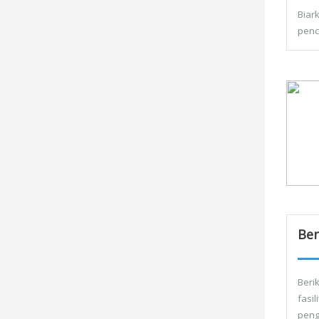
Biar
penc
Ber
Berik
fasi
peng