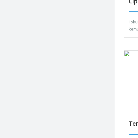
Cip
Foku
kemu
Ter