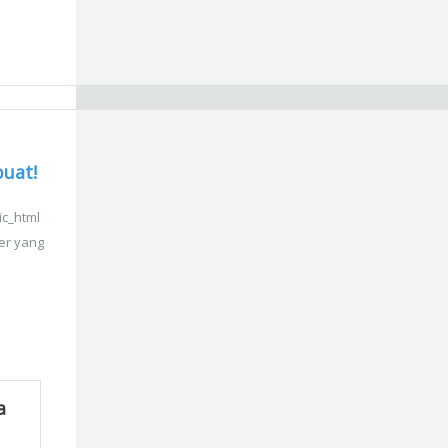
buat!
ic_html
er yang
a