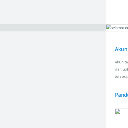
Akun 
Akun te
dan upl
tersedi
Pand