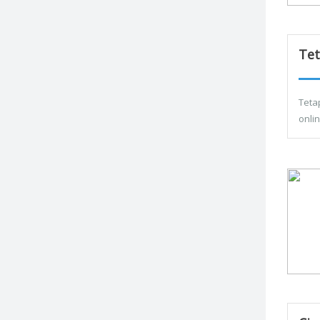
Tet
Teta
onli